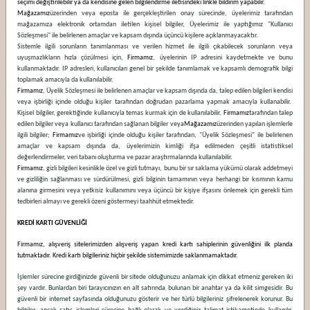
seçimi değiştirilebilir ya da kendisine gelen bilgilendirme iletisindeki linkle bildirim yapabilir.
Mağazamız
üzerinden veya eposta ile gerçekleştirilen onay sürecinde, üyelerimiz tarafından
mağazamıza elektronik ortamdan iletilen kişisel bilgiler, Üyelerimiz ile yaptığımız "Kullanıcı
Sözleşmesi" ile belirlenen amaçlar ve kapsam dışında üçüncü kişilere açıklanmayacaktır.
Sistemle ilgili sorunların tanımlanması ve verilen hizmet ile ilgili çıkabilecek sorunların veya
uyuşmazlıkların hızla çözülmesi için,
Firmamız
, üyelerinin IP adresini kaydetmekte ve bunu
kullanmaktadır. IP adresleri, kullanıcıları genel bir şekilde tanımlamak ve kapsamlı demografik bilgi
toplamak amacıyla da kullanılabilir.
Firmamız
, Üyelik Sözleşmesi ile belirlenen amaçlar ve kapsam dışında da, talep edilen bilgileri kendisi
veya işbirliği içinde olduğu kişiler tarafından doğrudan pazarlama yapmak amacıyla kullanabilir.
Kişisel bilgiler, gerektiğinde kullanıcıyla temas kurmak için de kullanılabilir.
Firmamız
tarafından talep
edilen bilgiler veya kullanıcı tarafından sağlanan bilgiler veya
Mağazamız
üzerinden yapılan işlemlerle
ilgili bilgiler;
Firmamız
ve işbirliği içinde olduğu kişiler tarafından, "Üyelik Sözleşmesi" ile belirlenen
amaçlar ve kapsam dışında da, üyelerimizin kimliği ifşa edilmeden çeşitli istatistiksel
değerlendirmeler, veri tabanı oluşturma ve pazar araştırmalarında kullanılabilir.
Firmamız
, gizli bilgileri kesinlikle özel ve gizli tutmayı, bunu bir sır saklama yükümü olarak addetmeyi
ve gizliliğin sağlanması ve sürdürülmesi, gizli bilginin tamamının veya herhangi bir kısmının kamu
alanına girmesini veya yetkisiz kullanımını veya üçüncü bir kişiye ifşasını önlemek için gerekli tüm
tedbirleri almayı ve gerekli özeni göstermeyi taahhüt etmektedir.
KREDİ KARTI GÜVENLİĞİ
Firmamız
, alışveriş sitelerimizden alışveriş yapan kredi kartı sahiplerinin güvenliğini ilk planda
tutmaktadır. Kredi kartı bilgileriniz hiçbir şekilde sistemimizde saklanmamaktadır.
İşlemler sürecine girdiğinizde güvenli bir sitede olduğunuzu anlamak için dikkat etmeniz gereken iki
şey vardır. Bunlardan biri tarayıcınızın en alt satırında bulunan bir anahtar ya da kilit simgesidir. Bu
güvenli bir internet sayfasında olduğunuzu gösterir ve her türlü bilgileriniz şifrelenerek korunur. Bu