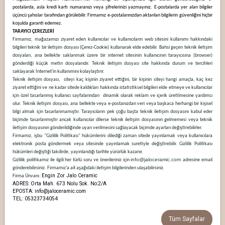
postalarda, asla kredi kartı numaranızı veya şifrelerinizi yazmayınız. E-postalarda yer alan bilgiler
üçüncü şahıslar tarafından görülebilir. Firmamız e-postalarınızdan aktarılan bilgilerin güvenliğini hiçbir
koşulda garanti edemez.
TARAYICI ÇEREZLERİ
Firmamız, mağazamızı ziyaret eden kullanıcılar ve kullanıcıların web sitesini kullanımı hakkındaki
bilgileri teknik bir iletişim dosyası (Çerez-Cookie) kullanarak elde edebilir. Bahsi geçen teknik iletişim
dosyaları, ana bellekte saklanmak üzere bir internet sitesinin kullanıcının tarayıcısına (browser)
gönderdiği küçük metin dosyalarıdır. Teknik iletişim dosyası site hakkında durum ve tercihleri
saklayarak İnternet'in kullanımını kolaylaştırır.
Teknik iletişim dosyası, siteyi kaç kişinin ziyaret ettiğini, bir kişinin siteyi hangi amaçla, kaç kez
ziyaret ettiğini ve ne kadar sitede kaldıkları hakkında istatistiksel bilgileri elde etmeye ve kullanıcılar
için özel tasarlanmış kullanıcı sayfalarından dinamik olarak reklam ve içerik üretilmesine yardımcı
olur. Teknik iletişim dosyası, ana bellekte veya e-postanızdan veri veya başkaca herhangi bir kişisel
bilgi almak için tasarlanmamıştır. Tarayıcıların pek çoğu başta teknik iletişim dosyasını kabul eder
biçimde tasarlanmıştır ancak kullanıcılar dilerse teknik iletişim dosyasının gelmemesi veya teknik
iletişim dosyasının gönderildiğinde uyarı verilmesini sağlayacak biçimde ayarları değiştirebilirler.
Firmamız, işbu "Gizlilik Politikası" hükümlerini dilediği zaman sitede yayınlamak veya kullanıcılara
elektronik posta göndermek veya sitesinde yayınlamak suretiyle değiştirebilir. Gizlilik Politikası
hükümleri değiştiği takdirde, yayınlandığı tarihte yürürlük kazanır.
info@jaloceramic.com
Gizlilik politikamız ile ilgili her türlü soru ve önerileriniz için
adresine email
gönderebilirsiniz. Firmamız’a ait aşağıdaki iletişim bilgilerinden ulaşabilirsiniz.
Engin Zor Jalo Ceramic
Firma Ünvanı :
ADRES: Orta Mah. 673 Nolu Sok. No:2/A
EPOSTA: info@jaloceramic.com
TEL: 05323734054
Tüm Sayfalar