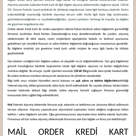
bilgiler, ancak satış işlemleri sürecine bağlı olarak ve verdiğiniz talimat istikametinde kullanılır.
Alışveriş sırasında kullanılan kredi kartı ile ilgili bilgiler alışveriş sitelerimizden bağımsız olarak 128 bit
SSL (Secure Sockets Layer) protokolü ile şifrelenip sorgulanmak üzere ilgili bankaya ulaştırılır. Kartın
kullanılabilirliği onaylandığı takdirde alışverişe devam edilir. Kartla ilgili hiçbir bilgi tarafımızdan
görüntülenemediğinden ve kaydedilmediğinden, üçüncü şahısların herhangi bir koşulda bu bilgileri
ele geçirmesi engellenmiş olur.
Online olarak kredi kartı ile verilen siparişlerin ödeme/fatura/teslimat adresi bilgilerinin güvenilirliği
firmamiz tarafından Kredi Kartları Dolandırıcılığı'na karşı denetlenmektedir. Bu yüzden, alışveriş
sitelerimizden ilk defa sipariş veren müşterilerin siparişlerinin tedarik ve teslimat aşamasına
gelebilmesi için öncelikle finansal ve adres/telefon bilgilerinin doğruluğunun onaylanması gereklidir.
Bu bilgilerin kontrolü için gerekirse kredi kartı sahibi müşteri ile veya ilgili banka ile irtibata
geçilmektedir.
Üye olurken verdiğiniz tüm bilgilere sadece siz ulaşabilir ve siz değiştirebilirsiniz. Üye giriş bilgilerinizi
güvenli koruduğunuz takdirde başkalarının sizinle ilgili bilgilere ulaşması ve bunları değiştirmesi
mümkün değildir. Bu amaçla, üyelik işlemleri sırasında
128 bit SSL
güvenlik alanı içinde hareket edilir.
Bu sistem kırılması mümkün olmayan bir uluslararası bir şifreleme standardıdır.
Bilgi hattı veya müşteri hizmetleri servisi bulunan ve
açık adres ve telefon bilgilerinin
belirtildiği
İnternet alışveriş siteleri günümüzde daha fazla tercih edilmektedir. Bu sayede aklınıza takılan bütün
konular hakkında detaylı bilgi alabilir, online alışveriş hizmeti sağlayan firmanın güvenirliği
konusunda daha sağlıklı bilgi edinebilirsiniz.
Not:
İnternet alışveriş sitelerinde firmanın açık adresinin ve telefonun yer almasına dikkat edilmesini
tavsiye ediyoruz. Alışveriş yapacaksanız alışverişinizi yapmadan ürünü aldığınız mağazanın bütün
telefon / adres bilgilerini not edin. Eğer güvenmiyorsanız alışverişten önce telefon ederek teyit edin.
Firmamıza ait tüm online alışveriş sitelerimizde firmamıza dair tüm bilgiler ve firma yeri belirtilmiştir.
MAİL ORDER KREDİ KART