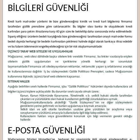
BİLGİLERİ GÜVENLİĞİ
Kredi kartı mail-order yöntemi ile bize göndereceğiniz kimlik ve kredi kart bilgileriniz firmamız
tarafından gizlilik prensibine göre saklanacaktır. Bu bilgiler olası banka ile oluşubilecek kredi
kartından para çekim itirazlarına karşı 60 gün süre ile bekletilip daha sonrasında imha edilmektedir.
Sipariş ettiğiniz ürünlerin bedeli karşılığında bize göndereceğiniz tarafınızdan onaylı mail-order formu
bedeli dışında herhangi bir bedelin kartınızdan çekilmesi halinde doğal olarak bankaya itiraz edebilir
ve bu tutarın ödenmesini engelleyebileceğiniz için bir risk oluşturmamaktadır.
ÜÇÜNCÜ TARAF WEB SİTELERİ VE UYGULAMALAR
Mağazamız, web sitesi dâhilinde başka sitelere link verebilir. Firmamız, bu linkler vasıtasıyla erişilen
sitelerin gizlilik uygulamaları ve içeriklerine yönelik herhangi bir sorumluluk
taşımamaktadır.
Firmamıza ait sitede
yayınlanan reklamlar, reklamcılık yapan iş ortaklarımız aracılığı
ile kullanıcılarımıza dağıtılır. İş bu sözleşmedeki Gizlilik Politikası Prensipleri, sadece Mağazamızın
kullanımına ilişkindir, üçüncü taraf web sitelerini kapsamaz.
İSTİSNAİ HALLER
Aşağıda belirtilen sınırlı hallerde Firmamız, işbu "Gizlilik Politikası" hükümleri dışında kullanıcılara ait
bilgileri üçüncü kişilere açıklayabilir. Bu durumlar sınırlı sayıda olmak üzere;
Kanun, Kanun Hükmünde Kararname, Yönetmelik v.b. yetkili hukuki otorite tarafından
çıkarılan ve yürürlülükte olan hukuk kurallarının getirdiği zorunluluklara uymak;
Mağazamızınkullanıcılarla akdettiği "Üyelik Sözleşmesi"'nin ve diğer sözleşmelerin
gereklerini yerine getirmek ve bunları uygulamaya koymak amacıyla;
Yetkili idari ve adli otorite tarafından usulüne göre yürütülen bir araştırma veya
soruşturmanın yürütümü amacıyla kullanıcılarla ilgili bilgi talep edilmesi;
Kullanıcıların hakları veya güvenliklerini korumak için bilgi vermenin gerekli olduğu
hallerdir.
E-POSTA GÜVENLİĞİ
Mağazamızın Müşteri Hizmetleri’ne, herhangi bir siparişinizle ilgili olarak göndereceğiniz e-