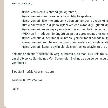
kendisiyle ilgili;
Kişisel veri işlenip işlenmediğini öğrenme,
Kişisel verileri işlenmişse buna ilişkin bilgi talep etme,
Kişisel verilerin işlenme amacını ve bunların amacına uygun kulla
Yurt içinde veya yurt dışında kişisel verilerin aktarıldığı üçüncü kiş
Kişisel verilerin eksik veya yanlış işlenmiş olması hâlinde bunları
KVKK’nun 7. maddesinde öngörülen şartlar çerçevesinde kişisel ve
Kişisel verilerin düzeltilmesi, silinmesi, yok edilmesi halinde bu iş
İşlenen verilerin münhasıran otomatik sistemler vasıtasıyla anali
Kişisel verilerin kanuna aykırı olarak işlenmesi sebebiyle zarara 
9990168016
haklarına sahiptir.
vergi numaralı, Orta Mah. 673 Sok. No:2
yasal altyapı sağlandığında Veri Sorumluları Sicilinde ve bu belgenin bulun
yöneltebilir:
E.posta: info@jaloceramic.com
Telefon: 05323724054
Faks: -