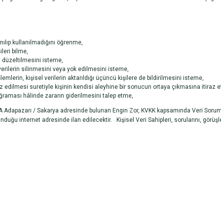
nılıp kullanılmadığını öğrenme,
ileri bilme,
n düzeltilmesini isteme,
rilerin silinmesini veya yok edilmesini isteme,
lemlerin, kişisel verilerin aktarıldığı üçüncü kişilere de bildirilmesini isteme,
z edilmesi suretiyle kişinin kendisi aleyhine bir sonucun ortaya çıkmasına itiraz 
uğraması hâlinde zararın giderilmesini talep etme,
/A Adapazarı / Sakarya adresinde bulunan Engin Zor, KVKK kapsamında Veri Sorum
duğu internet adresinde ilan edilecektir. Kişisel Veri Sahipleri, sorularını, görüşle