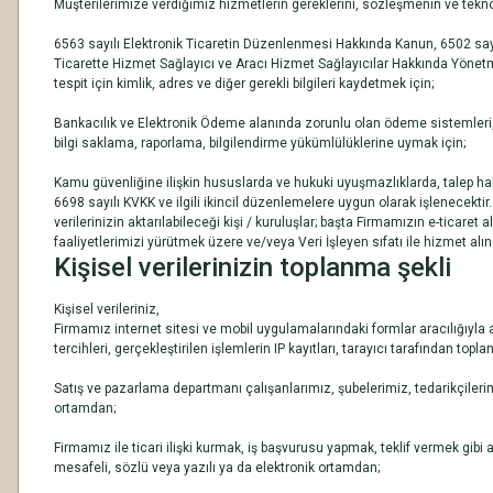
Müşterilerimize verdiğimiz hizmetlerin gereklerini, sözleşmenin ve tekno
6563 sayılı Elektronik Ticaretin Düzenlenmesi Hakkında Kanun, 6502 sayı
Ticarette Hizmet Sağlayıcı ve Aracı Hizmet Sağlayıcılar Hakkında Yönetme
tespit için kimlik, adres ve diğer gerekli bilgileri kaydetmek için;
Bankacılık ve Elektronik Ödeme alanında zorunlu olan ödeme sistemleri,
bilgi saklama, raporlama, bilgilendirme yükümlülüklerine uymak için;
Kamu güvenliğine ilişkin hususlarda ve hukuki uyuşmazlıklarda, talep hali
6698 sayılı KVKK ve ilgili ikincil düzenlemelere uygun olarak işlenecektir.
verilerinizin aktarılabileceği kişi / kuruluşlar; başta Firmamızın e-ticaret a
faaliyetlerimizi yürütmek üzere ve/veya Veri İşleyen sıfatı ile hizmet alınan,
Kişisel verilerinizin toplanma şekli
Kişisel verileriniz,
Firmamız internet sitesi ve mobil uygulamalarındaki formlar aracılığıyla ad,
tercihleri, gerçekleştirilen işlemlerin IP kayıtları, tarayıcı tarafından top
Satış ve pazarlama departmanı çalışanlarımız, şubelerimiz, tedarikçilerimiz,
ortamdan;
Firmamız ile ticari ilişki kurmak, iş başvurusu yapmak, teklif vermek gibi a
mesafeli, sözlü veya yazılı ya da elektronik ortamdan;