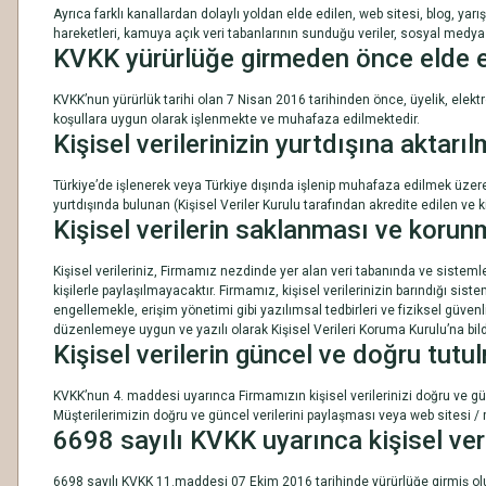
Ayrıca farklı kanallardan dolaylı yoldan elde edilen, web sitesi, blog, 
hareketleri, kamuya açık veri tabanlarının sunduğu veriler, sosyal medya 
KVKK yürürlüğe girmeden önce elde edi
KVKK’nun yürürlük tarihi olan 7 Nisan 2016 tarihinden önce, üyelik, elektr
koşullara uygun olarak işlenmekte ve muhafaza edilmektedir.
Kişisel verilerinizin yurtdışına aktarı
Türkiye’de işlenerek veya Türkiye dışında işlenip muhafaza edilmek üzer
yurtdışında bulunan (Kişisel Veriler Kurulu tarafından akredite edilen ve
Kişisel verilerin saklanması ve korun
Kişisel verileriniz, Firmamız nezdinde yer alan veri tabanında ve sistem
kişilerle paylaşılmayacaktır. Firmamız, kişisel verilerinizin barındığı sist
engellemekle, erişim yönetimi gibi yazılımsal tedbirleri ve fiziksel güven
düzenlemeye uygun ve yazılı olarak Kişisel Verileri Koruma Kurulu’na bildi
Kişisel verilerin güncel ve doğru tutu
KVKK’nun 4. maddesi uyarınca Firmamızın kişisel verilerinizi doğru ve 
Müşterilerimizin doğru ve güncel verilerini paylaşması veya web sitesi
6698 sayılı KVKK uyarınca kişisel veri
6698 sayılı KVKK 11.maddesi 07 Ekim 2016 tarihinde yürürlüğe girmiş olup 