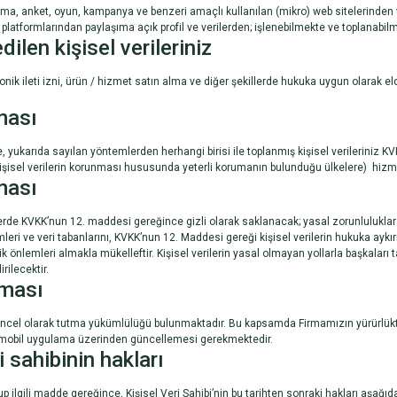
yarışma, anket, oyun, kampanya ve benzeri amaçlı kullanılan (mikro) web sitelerind
platformlarından paylaşıma açık profil ve verilerden; işlenebilmekte ve toplanabilm
len kişisel verileriniz
onik ileti izni, ürün / hizmet satın alma ve diğer şekillerde hukuka uygun olarak el
lması
e, yukarıda sayılan yöntemlerden herhangi birisi ile toplanmış kişisel verilerin
 kişisel verilerin korunması hususunda yeterli korumanın bulunduğu ülkelere) hizmet
ması
lerde KVKK’nun 12. maddesi gereğince gizli olarak saklanacak; yasal zorunluluklar
emleri ve veri tabanlarını, KVKK’nun 12. Maddesi gereği kişisel verilerin hukuka aykır
lik önlemleri almakla mükelleftir. Kişisel verilerin yasal olmayan yollarla başkala
rilecektir.
lması
güncel olarak tutma yükümlülüğü bulunmaktadır. Bu kapsamda Firmamızın yürürlükt
 / mobil uygulama üzerinden güncellemesi gerekmektedir.
 sahibinin hakları
ilgili madde gereğince, Kişisel Veri Sahibi’nin bu tarihten sonraki hakları aşağıda