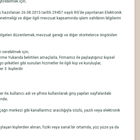
tirebilmek için;
hazırlanan 26.08.2015 tarihli 29457 sayılı RG’de yayınlanan Elektronik
etmeliği ve diğer ilgili mevzuat kapsamında işlem sahibinin bilgilerini
lgeleri düzenlemek; mevzuat gereği ve diğer otoritelerce öngörülen
 verebilmek için;
irme Yukarıda belirtilen amaçlarla, Firmamız ile paylaştığınız kişisel
şirketleri gibi sunulan hizmetler ile ilgili kişi ve kuruluşlar,
 3. kişilerdir.
ile; kullanıcı adı ve şifresi kullanılarak giriş yapılan sayfalardaki
inde;
çağrı merkezi gibi kanallarımız aracılığıyla sözlü, yazılı veya elektronik
paylaşan kişilerden alınan, fiziki veya sanal bir ortamda, yüz yüze ya da