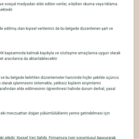
en ve sosyal medyadan elde edilen veriler, e-bülten okuma veya tıklama
ektedir.
de edilmiş olan kişisel verileriniz de bu belgede düzenlenen şart ve
iz KVKK kapsamında kalmak kaydıyla ve sözleşme amaçlarına uygun olarak
 aracılarına da aktarılabilecektir.
 ve bu belgede belirtilen düzenlemeler haricinde hiçbir şekilde üçüncü
ı olarak işlenmesini önlemekle, yetkisiz kişilerin erişimlerini
rı tarafından elde edilmesinin öğrenilmesi halinde durum derhal, yasal
eki mevzuattan doğan yükümlülüklerini yerine getirebilmesi için
ki gibidir: Kişisel Veri Sahibi, Firmamıza (veri sorumlusu) başvurarak