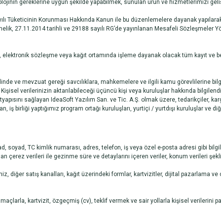
lojinin gereklerine uygun şekilde yapabilmek, sunulan ürün ve hizmetlerimizi geliş
lı Tüketicinin Korunması Hakkında Kanun ile bu düzenlemelere dayanak yapılarak 
lik, 27.11.2014 tarihli ve 29188 sayılı RG’de yayınlanan Mesafeli Sözleşmeler Yön
 elektronik sözleşme veya kağıt ortamında işleme dayanak olacak tüm kayıt ve be
nde ve mevzuat gereği savcılıklara, mahkemelere ve ilgili kamu görevlilerine bilgi
 Kişisel verilerinizin aktarılabileceği üçüncü kişi veya kuruluşlar hakkında bilgilend
ltyapısını sağlayan IdeaSoft Yazılım San. ve Tic. A.Ş. olmak üzere, tedarikçiler, kargo 
 iş birliği yaptığımız program ortağı kuruluşları, yurtiçi / yurtdışı kuruluşlar ve diğer
 soyad, TC kimlik numarası, adres, telefon, iş veya özel e-posta adresi gibi bilgiler 
lanan çerez verileri ile gezinme süre ve detaylarını içeren veriler, konum verileri şekl
 diğer satış kanalları, kağıt üzerindeki formlar, kartvizitler, dijital pazarlama ve 
maçlarla, kartvizit, özgeçmiş (cv), teklif vermek ve sair yollarla kişisel verilerini 