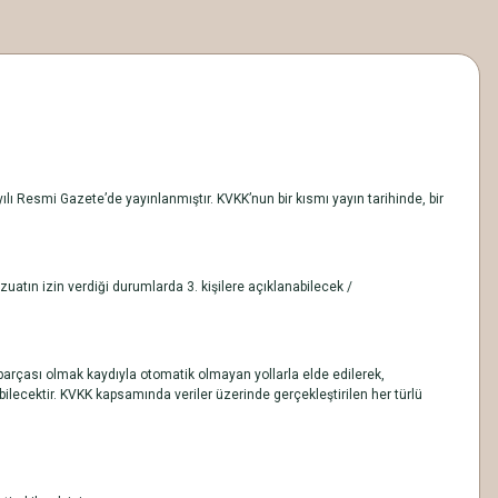
lı Resmi Gazete’de yayınlanmıştır. KVKK’nun bir kısmı yayın tarihinde, bir
uatın izin verdiği durumlarda 3. kişilere açıklanabilecek /
 parçası olmak kaydıyla otomatik olmayan yollarla elde edilerek,
bilecektir. KVKK kapsamında veriler üzerinde gerçekleştirilen her türlü