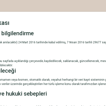
kası
 bilgilendirme
anılacaktır) 24 Mart 2016 tarihinde kabul edilmiş, 7 Nisan 2016 tarihli 29677 sayı
z bu sayfada açıklandığı çerçevede; kaydedilecek, saklanacak, güncellenecek, mevz
bilecektir.
ileceği
, tamamen veya kısmen, otomatik olarak, veyahut herhangi bir veri kayıt sisteminin
 veriler üzerinde gerçekleştirilen her türlü işleme konu olarak tarafımızdan işlene
 ve hukuki sebepleri