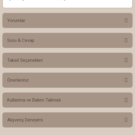
Yorumlar
Soru & Cevap
Bu ürüne ilk yorumu siz yapın!
Taksit Seçenekleri
Yorum Yaz
Ürün hakkında henüz soru sorulmamış.
Önerileriniz
Soru Sor
Bu ürünün fiyat bilgisi, resim, ürün açıklamalarında ve diğer konularda
Kullanma ve Bakım Talimatı
yetersiz gördüğünüz noktaları öneri formunu kullanarak tarafımıza
iletebilirsiniz.
Görüş ve önerileriniz için teşekkür ederiz.
El yapımı seramiklerimiz 24 ayar gerçek altın yaldız dekor ile
Alışveriş Deneyimi
özel olarak hazırlanmıştır. Seramiklerinizin uzun ömürlü ve ilk
Ürün resmi kalitesiz, bozuk veya görüntülenemiyor.
günkü zarafetini koruması için lütfen aşağıdaki talimatlara özen