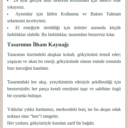
24 ayar gerçek altın dekorun korunması için sadece elde
yıkayınız.
Ayrıntılar için lütfen Kullanma ve Bakım Talimatı
sekmesini inceleyiniz.
El emeğiyle üretildiği için ürünler arasında küçük
farklılıklar olabilir. Bu farklılıklar, tasarımları benzersiz kılar.
Tasarımın İlham Kaynağı
Tasarımın üzerindeki akışkan kobalt, gökyüzünü temsil eder;
yaşayan ve akan bu enerji, gökyüzünde olanın eninde sonunda
bize ineceğini hatırlatır.
Tasarımdaki her akış, yerçekiminin etkisiyle şekillendiği için
benzersizdir; her parça kendi enerjisini taşır ve sahibine özgü
bir uyumla buluşur.
Yıldızlar yıldız haritamızı, merkezdeki burç ise bu akışın odak
noktası olan “ben”i simgeler.
Her yudum, gökyüzüyle kurulan zarif bir bağdır.