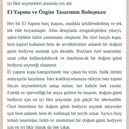
iyi fikir seçenekleri arasında yer alır.
El Yapımı ve Özgün Tasarımın Buluşması
Her bir El Yapımı burç kupası, ustalıkla şekillendirilmiş ve tek
tek elde boyanmıştır. Altın detaylarla zenginleştirilen yüzeyi,
ışıkla birlikte farklı yansımalar oluşturur. Bu özel burçlu kupa,
hem kişisel kullanım hem de sevdiklerinize anlamlı bir doğum
günü hediyesi sunmak için idealdir. Burçlara özel tasarımlar,
uzun yıllar kullanılabilecek ve hatırlanacak bir doğum günü
hediyesi seçeneği oluşturur.
El yapımı kupa kategorisinde öne çıkan bu ürün, butik üretim
anlayışıyla hazırlanır. İster koleksiyonunuza ekleyin ister toptan
fincan seçenekleriyle satışa sunun; her haliyle fark yaratır.
Estetik ve işlevselliği bir araya getiren bu tasarım, doğum günü
hediyesi için en iyi fikir arayanlar için güçlü bir alternatiftir.
Özel hissettiren bir doğum günü hediyesi seçmek isteyenler
için hem anlamlı hem de kullanışlı bir tercih sunar. Ayrıca burç
temalı tasarımlar, farklı ve unutulmaz bir doğum günü hediyesi
için en iyi fikir olarak da öne çıkar.