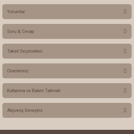
Yorumlar
Soru & Cevap
Bu ürüne ilk yorumu siz yapın!
Taksit Seçenekleri
Yorum Yaz
Ürün hakkında henüz soru sorulmamış.
Önerileriniz
Soru Sor
Bu ürünün fiyat bilgisi, resim, ürün açıklamalarında ve diğer konularda
Kullanma ve Bakım Talimatı
yetersiz gördüğünüz noktaları öneri formunu kullanarak tarafımıza
iletebilirsiniz.
Görüş ve önerileriniz için teşekkür ederiz.
El yapımı seramiklerimiz 24 ayar gerçek altın yaldız dekor ile
Alışveriş Deneyimi
özel olarak hazırlanmıştır. Seramiklerinizin uzun ömürlü ve ilk
Ürün resmi kalitesiz, bozuk veya görüntülenemiyor.
günkü zarafetini koruması için lütfen aşağıdaki talimatlara özen
Oğlumun öğretmenleri için
Ürün açıklamasında eksik bilgiler bulunuyor.
gösteriniz:
almıştım o kadar güzeller ki