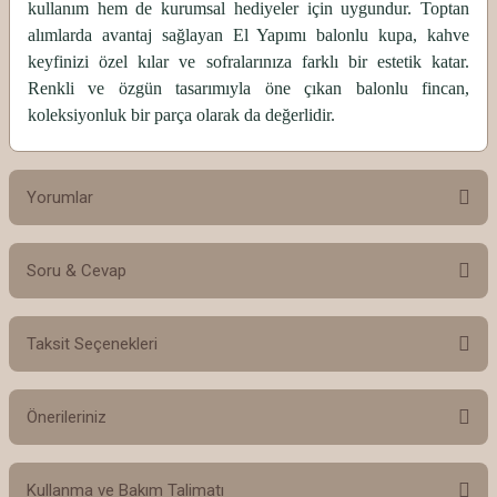
kullanım hem de kurumsal hediyeler için uygundur. Toptan
alımlarda avantaj sağlayan El Yapımı balonlu kupa, kahve
keyfinizi özel kılar ve sofralarınıza farklı bir estetik katar.
Renkli ve özgün tasarımıyla öne çıkan balonlu fincan,
koleksiyonluk bir parça olarak da değerlidir.
Yorumlar
Soru & Cevap
Bu ürüne ilk yorumu siz yapın!
Taksit Seçenekleri
Yorum Yaz
Ürün hakkında henüz soru sorulmamış.
Önerileriniz
Soru Sor
Bu ürünün fiyat bilgisi, resim, ürün açıklamalarında ve diğer konularda
Kullanma ve Bakım Talimatı