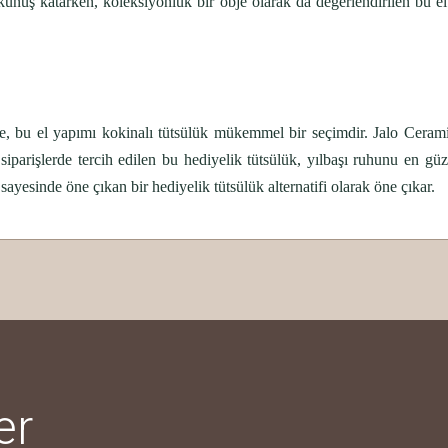
okunuş katarken, koleksiyonluk bir obje olarak da değerlendirilen bu e
e, bu el yapımı kokinalı tütsülük mükemmel bir seçimdir. Jalo Ceramic
iparişlerde tercih edilen bu hediyelik tütsülük, yılbaşı ruhunu en güze
sayesinde öne çıkan bir hediyelik tütsülük alternatifi olarak öne çıkar.
 yetersiz gördüğünüz noktaları öneri formunu kullanarak tarafımıza iletebilirsini
er ki en kısa zamanda
e özel olarak hazırlanmıştır. Seramiklerinizin uzun ömürlü ve ilk gü
Ürün hakkında henüz soru sorulmamış.
Bu ürüne ilk yorumu siz yapın!
Yorum Yaz
Soru Sor
er
oldu sevgiyle kahvemi