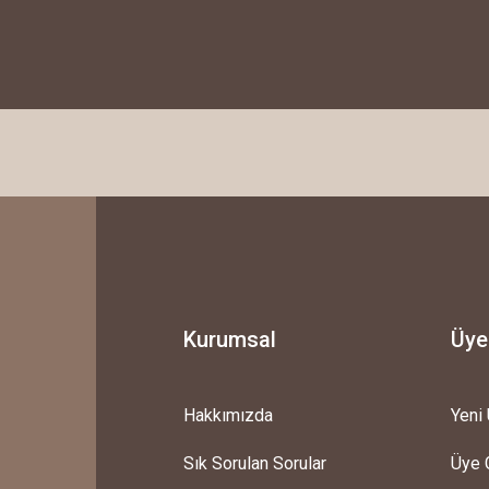
ayınız.
rakmayınız.
ıcağa ya da tam tersi geçişler)
Gönder
Kurumsal
Üye
Hakkımızda
Yeni 
Sık Sorulan Sorular
Üye G