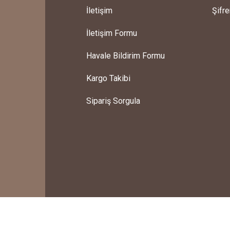
Kokiliçe Mug, El Yapımı Yılbaşı Kupası
İletişim
Şifr
İletişim Formu
ılıydı
800,00 TL
Havale Bildirim Formu
pası
Kargo Takibi
Sipariş Sorgula