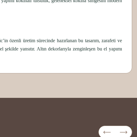
l yapımı kokinalı tütsülük, geleneksel kokina simgesini modern
’in özenli üretim sürecinde hazırlanan bu tasarım, zarafeti ve
l şekilde yansıtır. Altın dekorlarıyla zenginleşen bu el yapımı
z.
nkü zarafetini koruması için lütfen aşağıdaki talimatlara özen