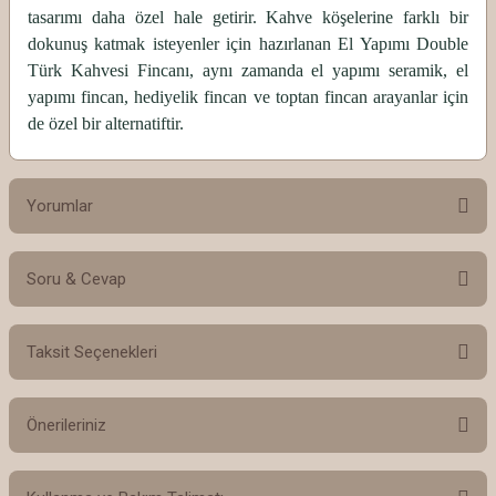
tasarımı daha özel hale getirir. Kahve köşelerine farklı bir
dokunuş katmak isteyenler için hazırlanan El Yapımı Double
Türk Kahvesi Fincanı, aynı zamanda el yapımı seramik, el
yapımı fincan, hediyelik fincan ve toptan fincan arayanlar için
de özel bir alternatiftir.
Yorumlar
Soru & Cevap
Bu ürüne ilk yorumu siz yapın!
Taksit Seçenekleri
Yorum Yaz
Ürün hakkında henüz soru sorulmamış.
Önerileriniz
Soru Sor
Bu ürünün fiyat bilgisi, resim, ürün açıklamalarında ve diğer konularda