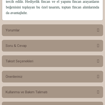
tercih edilir. Hediyelik fincan ve el yapımı fincan arayanların
beğenisini toplayan bu özel tasarım, toptan fincan alımlarında
da avantajlıdır.
Yorumlar
Soru & Cevap
Bu ürüne ilk yorumu siz yapın!
Taksit Seçenekleri
Yorum Yaz
Ürün hakkında henüz soru sorulmamış.
Önerileriniz
Soru Sor
Bu ürünün fiyat bilgisi, resim, ürün açıklamalarında ve diğer konularda
Kullanma ve Bakım Talimatı
yetersiz gördüğünüz noktaları öneri formunu kullanarak tarafımıza
iletebilirsiniz.
Görüş ve önerileriniz için teşekkür ederiz.