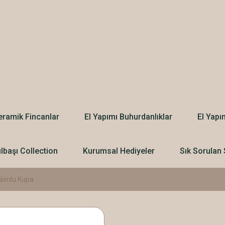
eramik Fincanlar
El Yapımı Buhurdanlıklar
El Yapı
ılbaşı Collection
Kurumsal Hediyeler
Sık Sorulan 
alonlu Kupa