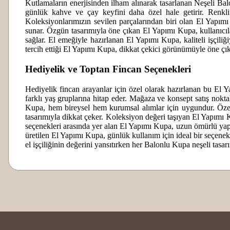
Kutlamaların enerjisinden ilham alınarak tasarlanan Neşeli Bal
günlük kahve ve çay keyfini daha özel hale getirir. Renkl
Koleksiyonlarımızın sevilen parçalarından biri olan El Yapımı 
sunar. Özgün tasarımıyla öne çıkan El Yapımı Kupa, kullanıcıla
sağlar. El emeğiyle hazırlanan El Yapımı Kupa, kaliteli işçiliğ
tercih ettiği El Yapımı Kupa, dikkat çekici görünümüyle öne ç
Hediyelik ve Toptan Fincan Seçenekleri
Hediyelik fincan arayanlar için özel olarak hazırlanan bu El Y
farklı yaş gruplarına hitap eder. Mağaza ve konsept satış nokta
Kupa, hem bireysel hem kurumsal alımlar için uygundur. Özel
tasarımıyla dikkat çeker. Koleksiyon değeri taşıyan El Yapımı K
seçenekleri arasında yer alan El Yapımı Kupa, uzun ömürlü yapıs
üretilen El Yapımı Kupa, günlük kullanım için ideal bir seçenek
el işçiliğinin değerini yansıtırken her Balonlu Kupa neşeli tas
Bu ürünün fiyat bilgisi, resim, ürün açıklamalarında ve diğer konularda
Oğlumun öğretmenleri için almıştım o kadar güzell
El yapımı seramiklerimiz 24 ayar gerçek altın yaldız dekor il
Görüş ve önerileriniz için teşekkür ederiz.
kendime de alıcam
gösteriniz: