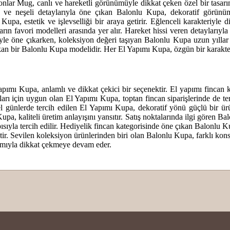
onlar Mug, canlı ve hareketli görünümüyle dikkat çeken özel bir tasarı
i ve neşeli detaylarıyla öne çıkan Balonlu Kupa, dekoratif görünüm
Kupa, estetik ve işlevselliği bir araya getirir. Eğlenceli karakteriyl
rın favori modelleri arasında yer alır. Hareket hissi veren detaylarıy
iyle öne çıkarken, koleksiyon değeri taşıyan Balonlu Kupa uzun yıllar 
ıkan bir Balonlu Kupa modelidir. Her El Yapımı Kupa, özgün bir karakte
apımı Kupa, anlamlı ve dikkat çekici bir seçenektir. El yapımı fincan 
ları için uygun olan El Yapımı Kupa, toptan fincan siparişlerinde de te
 günlerde tercih edilen El Yapımı Kupa, dekoratif yönü güçlü bir ür
upa, kaliteli üretim anlayışını yansıtır. Satış noktalarında ilgi gören 
ıyla tercih edilir. Hediyelik fincan kategorisinde öne çıkan Balonlu K
tir. Sevilen koleksiyon ürünlerinden biri olan Balonlu Kupa, farklı ko
arımıyla dikkat çekmeye devam eder.
 yetersiz gördüğünüz noktaları öneri formunu kullanarak tarafımıza iletebilirsini
er ki en kısa zamanda
e özel olarak hazırlanmıştır. Seramiklerinizin uzun ömürlü ve ilk gü
Ürün hakkında henüz soru sorulmamış.
Bu ürüne ilk yorumu siz yapın!