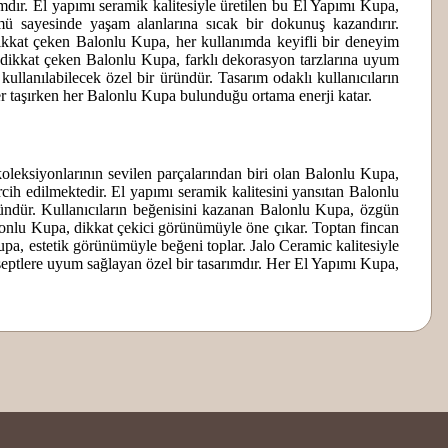
mdır. El yapımı seramik kalitesiyle üretilen bu El Yapımı Kupa,
ü sayesinde yaşam alanlarına sıcak bir dokunuş kazandırır.
e dikkat çeken Balonlu Kupa, her kullanımda keyifli bir deneyim
la dikkat çeken Balonlu Kupa, farklı dekorasyon tarzlarına uyum
kullanılabilecek özel bir üründür. Tasarım odaklı kullanıcıların
r taşırken her Balonlu Kupa bulunduğu ortama enerji katar.
koleksiyonlarının sevilen parçalarından biri olan Balonlu Kupa,
rcih edilmektedir. El yapımı seramik kalitesini yansıtan Balonlu
ündür. Kullanıcıların beğenisini kazanan Balonlu Kupa, özgün
Balonlu Kupa, dikkat çekici görünümüyle öne çıkar. Toptan fincan
upa, estetik görünümüyle beğeni toplar. Jalo Ceramic kalitesiyle
nseptlere uyum sağlayan özel bir tasarımdır. Her El Yapımı Kupa,
z.
nkü zarafetini koruması için lütfen aşağıdaki talimatlara özen