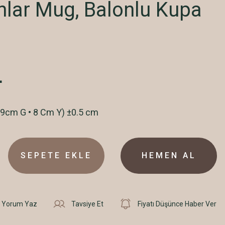
nlar Mug, Balonlu Kupa
L
9cm G • 8 Cm Y) ±0.5 cm
SEPETE EKLE
HEMEN AL
Yorum Yaz
Tavsiye Et
Fiyatı Düşünce Haber Ver