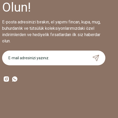
Olun!
Paketlemesi bile şahane
E-posta adresinizi bırakın, el yapımı fincan, kupa, mug,
Müge Çağlayan | 21/02/2026
buhurdanlık ve tütsülük koleksiyonlarımızdaki özel
indirimlerden ve hediyelik fırsatlardan ilk siz haberdar
Turkuaz Gerbera Mug, El Yapımı Çiçekli Kupa
olun.
Çok menün kalmıştım özellikle paketleme çok başar
M... Ç... | 21/02/2026
750,00 TL
Teşekkürler
A... K... | 18/02/2026
Paketleme özenli.
Serap Sağlam | 31/01/2026