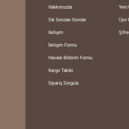
Hakkımızda
Yeni 
Sık Sorulan Sorular
Üye G
İletişim
Şifr
Blue Daisy Mug, El Yapımı Papatyalı Kupa
İletişim Formu
ılıydı
750,00 TL
Havale Bildirim Formu
Kargo Takibi
Sipariş Sorgula