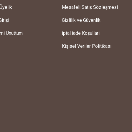
Üyelik
Mesafeli Satış Sözleşmesi
irişi
Gizlilik ve Güvenlik
emi Unuttum
İptal İade Koşullari
Şeker Balonlar Mug, El Yapımı Balonlu Kupa
Kişisel Veriler Politikası
750,00 TL