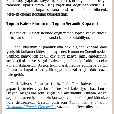
kupa satışı yapmak isteyen işletmeler için doğru ürünü doğru
zamanda sipariş etmek, satış başarısını doğrudan etkiler. Bu
rehberde toptan kupa satışına başlamadan önce bilmeniz
gereken önemli noktaları bulabilirsiniz.
Toptan Kahve Fincanı mı, Toptan Seramik Kupa mı?
İşletmeler ilk siparişlerinde çoğu zaman toptan kahve fincanı
ile toptan seramik kupa arasında kararsız kalabiliyor.
Genel kullanım alışkanlıklarına bakıldığında kupalar daha
geniş bir kullanıcı kitlesine hitap eder. Bunun en önemli nedeni
yalnızca kahve için değil; çay, filtre kahve, latte, cappuccino,
sıcak çikolata ve soğuk kahve gibi birçok farklı içecekte
kullanılabilmesidir. Ayrıca tekli olarak hediye edilmeye uygun
olması da kupaları hediyelik eşya mağazaları için daha cazip
hale getirir.
Türk kahvesi fincanları ise özellikle Türk kahvesi sunumu
yapan işletmeler veya bu kültüre özel koleksiyon hazırlamak
isteyen mağazalar için güçlü bir alternatiftir. Burada doğru
seçim tamamen işletmenizin konsepti ve hedef müşteri kitlenize
göre değişecektir. Detaylı bilgi için
Toptan Kahve Fincanı
Hakkında Bilmeniz Gerekenler
yazımızı inceleyebilirsiniz.