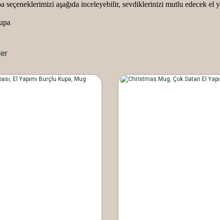
seçeneklerimizi aşağıda inceleyebilir, sevdiklerinizi mutlu edecek el ya
ler