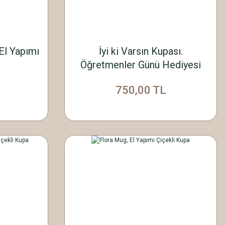
El Yapımı
İyi ki Varsın Kupası.
Öğretmenler Günü Hediyesi
(Kendini Tüketip Işık
750,00 TL
Saçanlara)